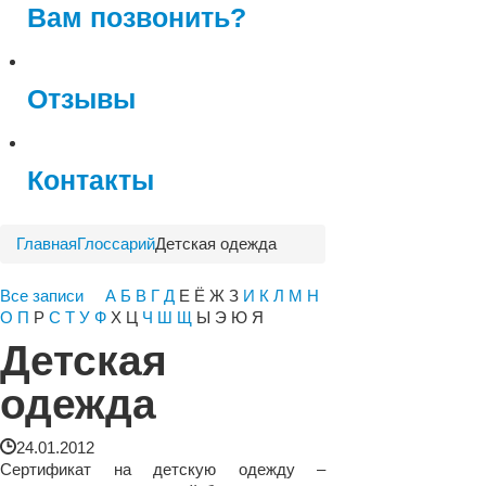
Вам позвонить?
Отзывы
Контакты
Главная
Глоссарий
Детская одежда
Все записи
А
Б
В
Г
Д
Е Ё Ж З
И
К
Л
М
Н
О
П
Р
С
Т
У
Ф
Х Ц
Ч
Ш
Щ
Ы Э Ю Я
Детская
одежда
24.01.2012
Сертификат на детскую одежду –