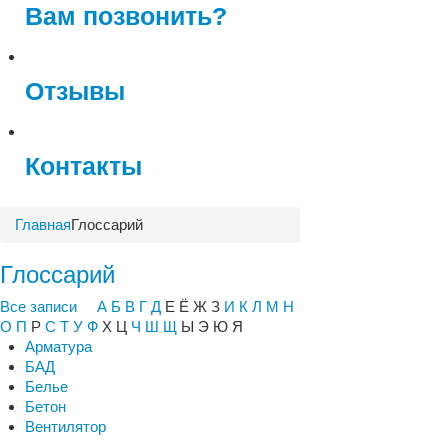
Вам позвонить?
Отзывы
Контакты
Главная
Глоссарий
Глоссарий
Все записи
А
Б
В
Г
Д
Е Ё Ж З
И
К
Л
М
Н
О
П
Р
С
Т
У
Ф
Х Ц
Ч
Ш
Щ
Ы Э Ю Я
Арматура
БАД
Белье
Бетон
Вентилятор