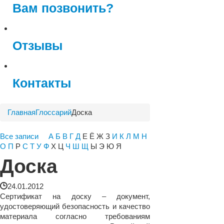
Вам позвонить?
Отзывы
Контакты
Главная
Глоссарий
Доска
Все записи
А
Б
В
Г
Д
Е Ё Ж З
И
К
Л
М
Н
О
П
Р
С
Т
У
Ф
Х Ц
Ч
Ш
Щ
Ы Э Ю Я
Доска
24.01.2012
Сертификат на доску – документ,
удостоверяющий безопасность и качество
материала согласно требованиям