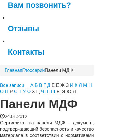
Вам позвонить?
Отзывы
Контакты
Главная
Глоссарий
Панели МДФ
Все записи
А
Б
В
Г
Д
Е Ё Ж З
И
К
Л
М
Н
О
П
Р
С
Т
У
Ф
Х Ц
Ч
Ш
Щ
Ы Э Ю Я
Панели МДФ
24.01.2012
Сертификат на панели МДФ – документ,
подтверждающий безопасность и качество
материала в соответствии с нормативами