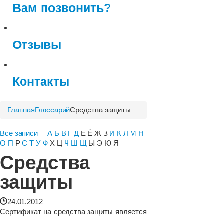
Вам позвонить?
Отзывы
Контакты
Главная
Глоссарий
Средства защиты
Все записи
А
Б
В
Г
Д
Е Ё Ж З
И
К
Л
М
Н
О
П
Р
С
Т
У
Ф
Х Ц
Ч
Ш
Щ
Ы Э Ю Я
Средства
защиты
24.01.2012
Сертификат на средства защиты является