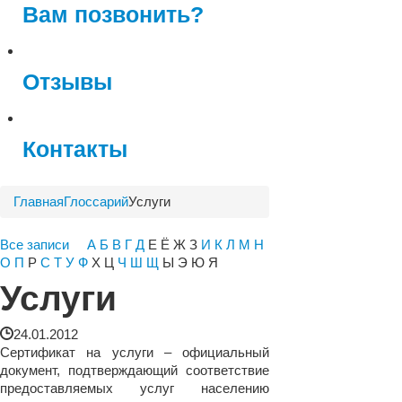
Вам позвонить?
Отзывы
Контакты
Главная
Глоссарий
Услуги
Все записи
А
Б
В
Г
Д
Е Ё Ж З
И
К
Л
М
Н
О
П
Р
С
Т
У
Ф
Х Ц
Ч
Ш
Щ
Ы Э Ю Я
Услуги
24.01.2012
Сертификат на услуги – официальный
документ, подтверждающий соответствие
предоставляемых услуг населению